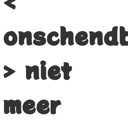
<
onschend
> niet
meer