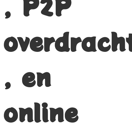
, P2P
overdrach
, en
online