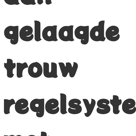
gelaagde
trouw
regelsyst