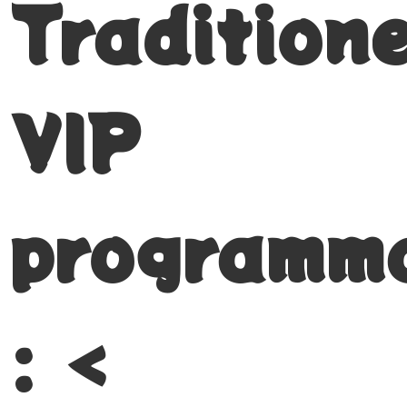
Traditione
VIP
programm
: <