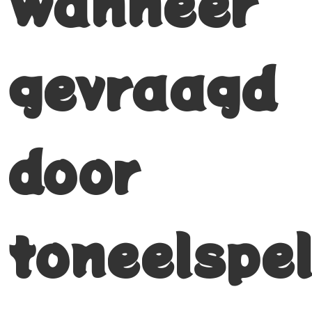
wanneer
gevraagd
door
toneelspe