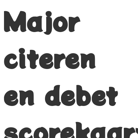
Major
citeren
en debet
scorekaar