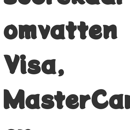
omvatten
Visa,
MasterCa