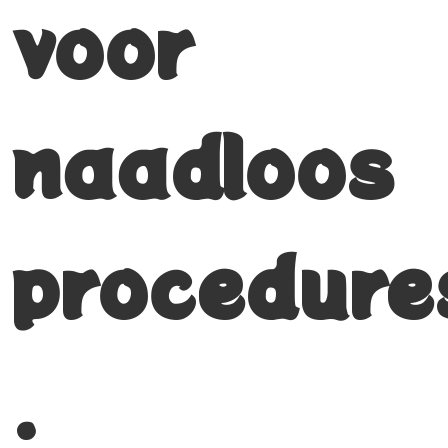
voor
naadloos
procedure
.