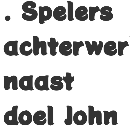
. Spelers
achterwer
naast
doel John