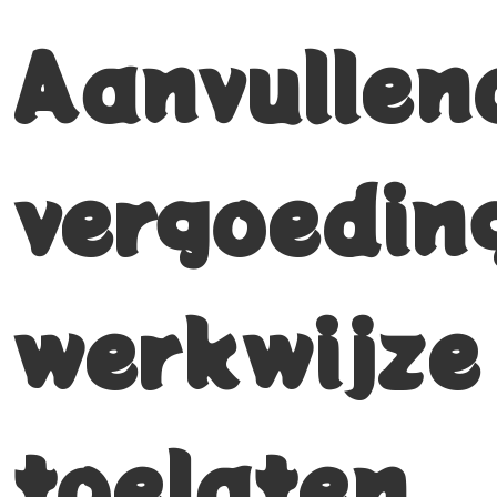
Aanvullen
vergoedin
werkwijze
toelaten