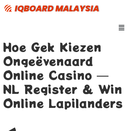
IQBOARD MALAYSIA
Hoe Gek Kiezen
Ongeëvenaard
Online Casino —
NL Register & Win
Online Lapilanders