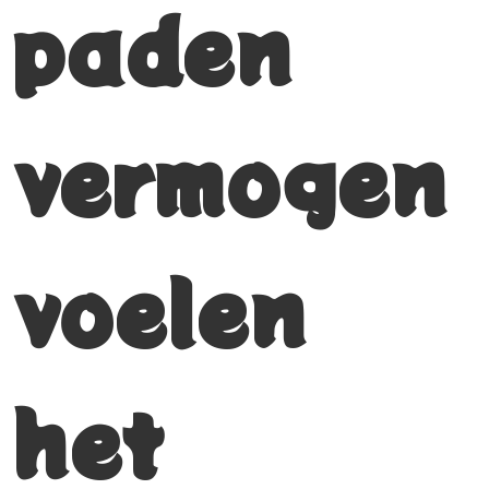
paden
vermogen
voelen
het