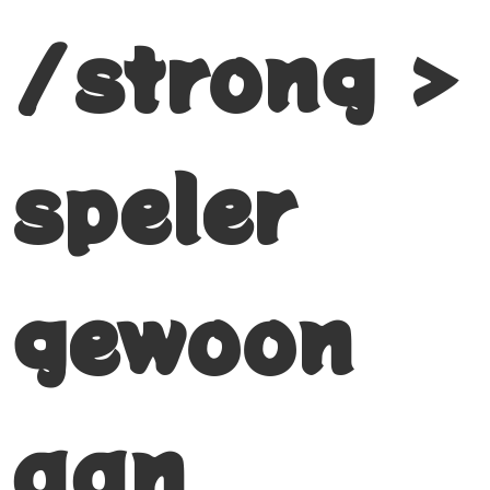
/strong >
speler
gewoon
aan