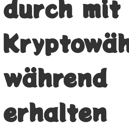
durch mit
Kryptowä
während
erhalten