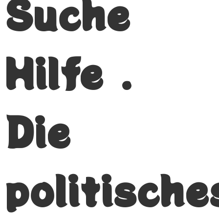
Suche
Hilfe .
Die
politische