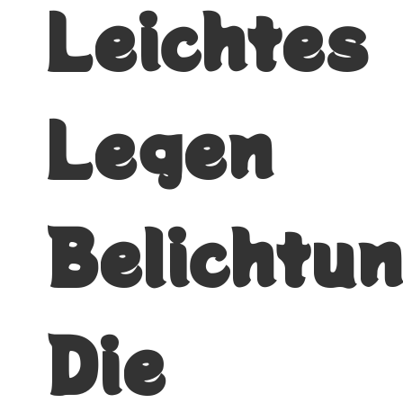
Leichtes
Legen
Belichtu
Die