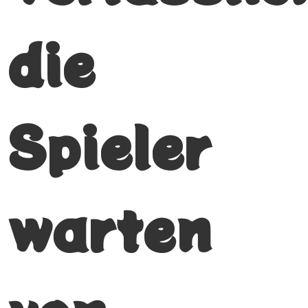
die
Spieler
warten