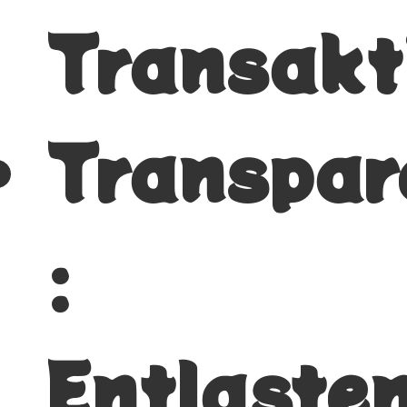
Transakt
Transpar
:
Entlaste