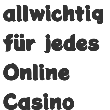
allwichtig
für jedes
Online
Casino