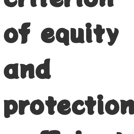
of equity
and
protectio