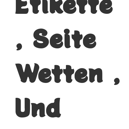
Etikette
, Seite
Wetten ,
Und