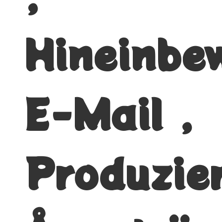
Hineinbe
E-Mail ,
Produzie