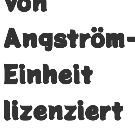
von
Angström
Einheit
lizenziert