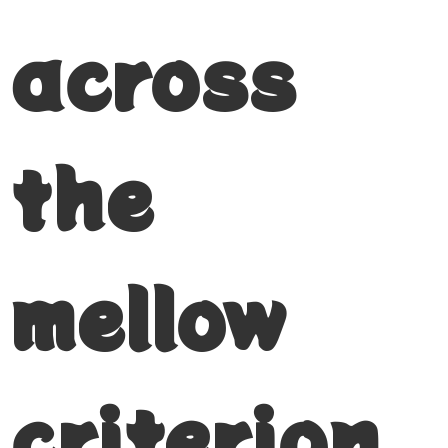
across
the
mellow
criterion