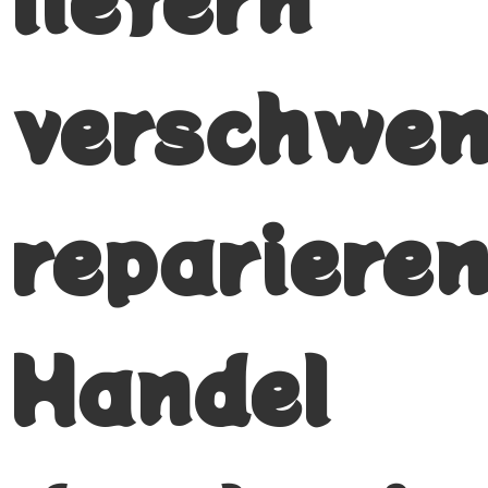
verschwen
repariere
Handel