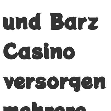
und Barz
Casino
versorgen
mehrere