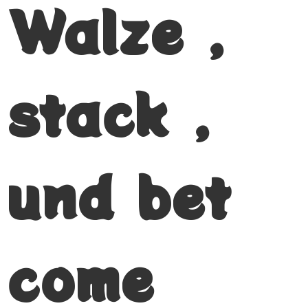
Walze ,
stack ,
und bet
come