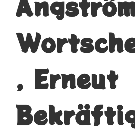
Ångströ
Wortsche
, Erneut
Bekräfti