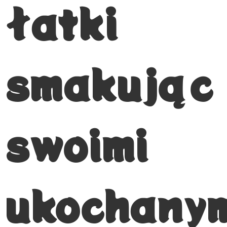
łatki
smakując
swoimi
ukochany