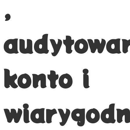
,
audytowa
konto i
wiarygodn