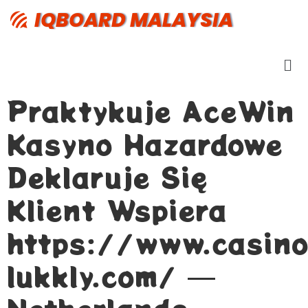
IQBOARD MALAYSIA
Praktykuje AceWin
Kasyno Hazardowe
Deklaruje Się
Klient Wspiera
https://www.casin
lukkly.com/ —