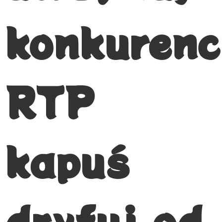
konkurenc
RTP
kapuś
dryfuj od