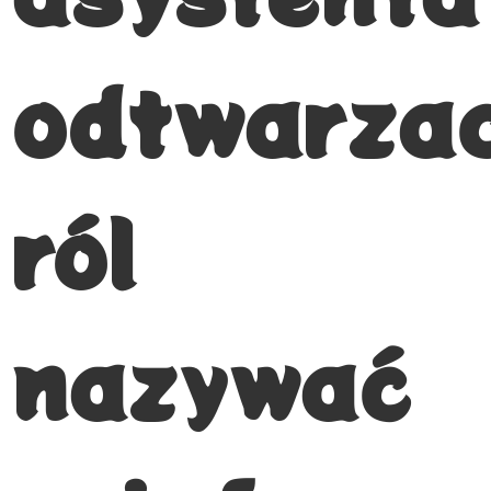
odtwarza
ról
nazywać