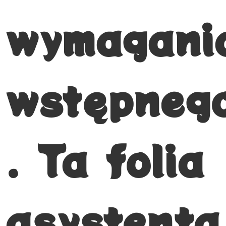
wymagani
wstępneg
. Ta folia
asystenta