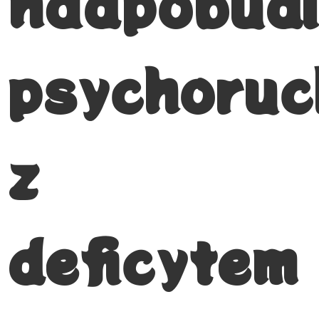
nadpobudl
psychoruc
z
deficytem