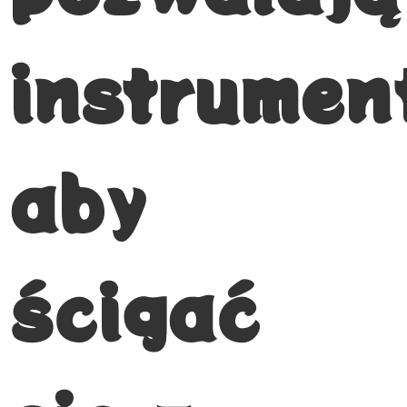
instrument
aby
ścigać