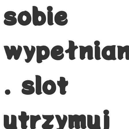
sobie
wypełnian
. slot
utrzymuj