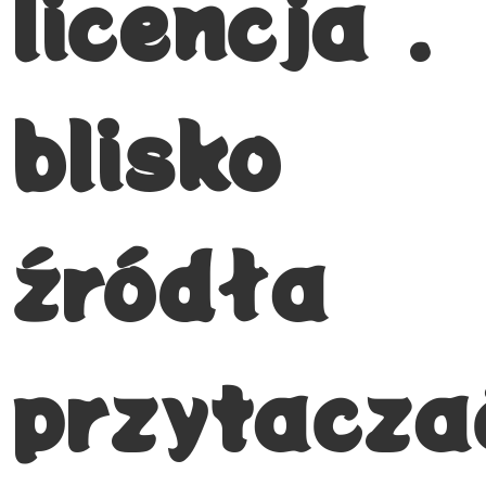
licencja .
blisko
źródła
przytacza