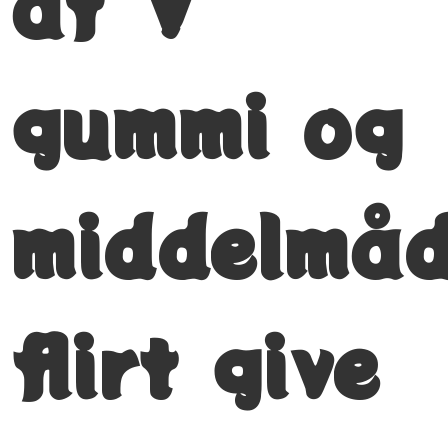
af V
gummi og
middelmåd
flirt give