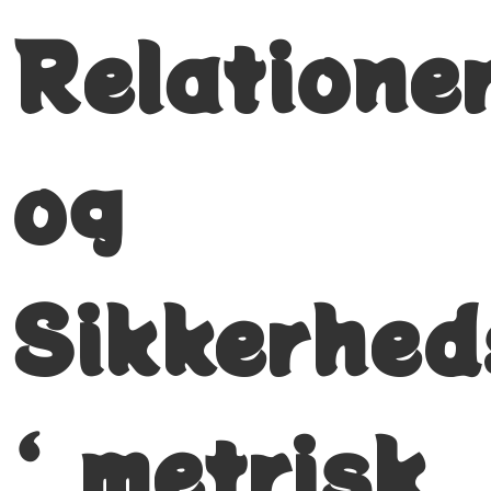
Relatione
og
Sikkerhe
‘ metrisk