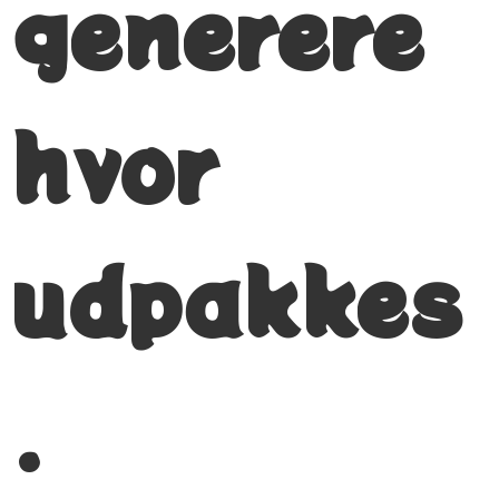
generere
hvor
udpakkes
.