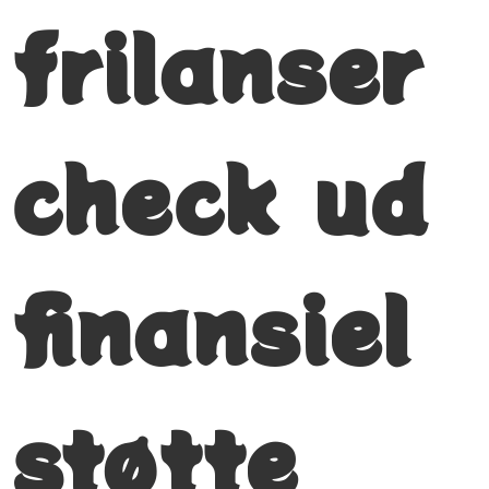
frilanser
check ud
finansiel
støtte