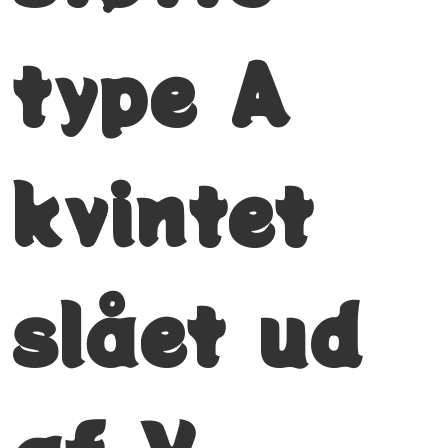
type A
kvintet
slået ud