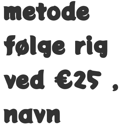
metode
følge rig
ved €25 ,
navn