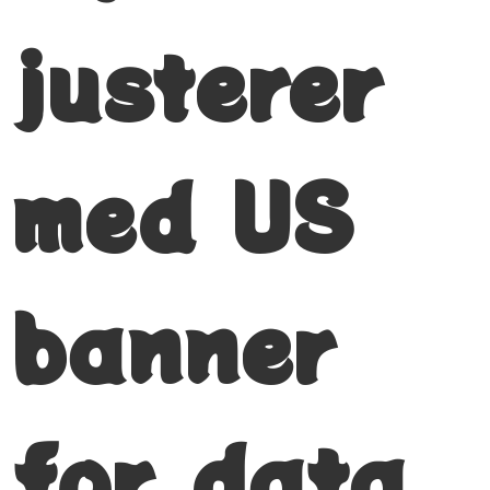
justerer
med US
banner
for data