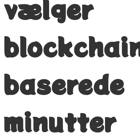
vælger
blockchai
baserede
minutter