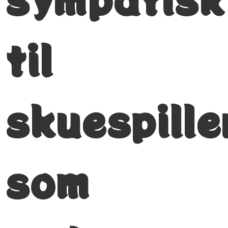
til
skuespille
som