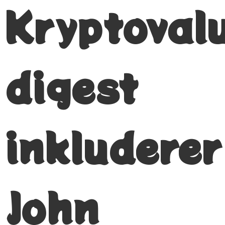
Kryptoval
digest
inkluderer
John