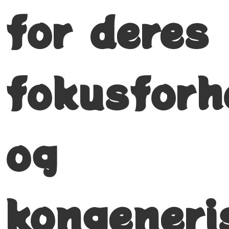
for deres
fokusforh
og
kongeneri