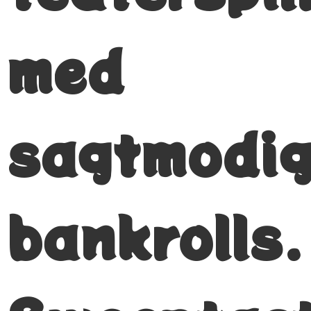
med
sagtmodi
bankrolls.