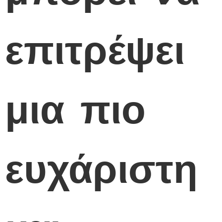
επιτρέψει
μια πιο
ευχάριστη