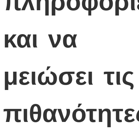
και να
μειώσει τις
πιθανότητε