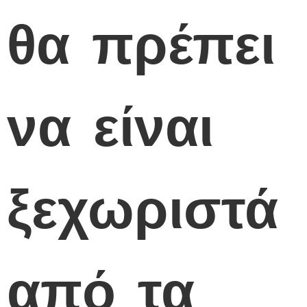
θα πρέπει
να είναι
ξεχωριστά
από τα