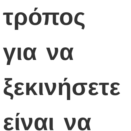
τρόπος
για να
ξεκινήσετε
είναι να