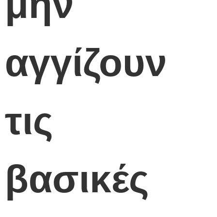
μην
αγγίζουν
τις
βασικές