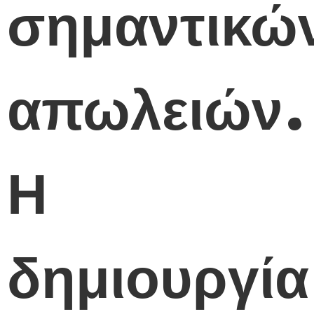
σημαντικώ
απωλειών.
Η
δημιουργία