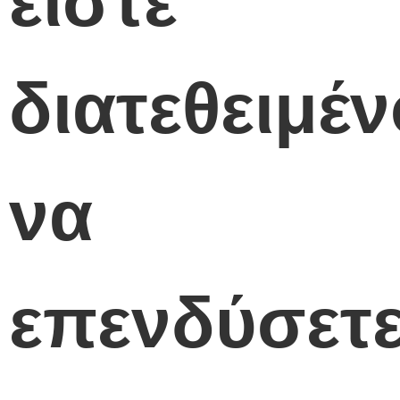
διατεθειμέν
να
επενδύσετ