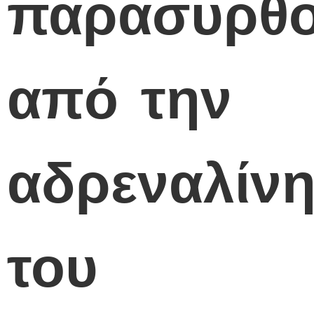
παρασυρθ
από την
αδρεναλίν
του