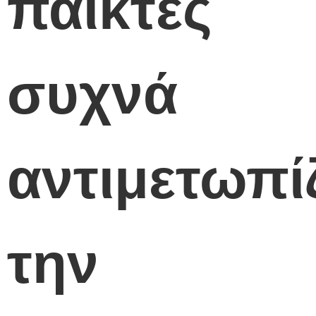
παίκτες
συχνά
αντιμετωπί
την