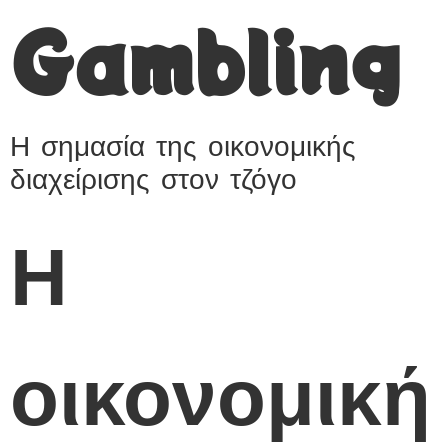
Gambling
Η σημασία της οικονομικής
διαχείρισης στον τζόγο
Η
οικονομική