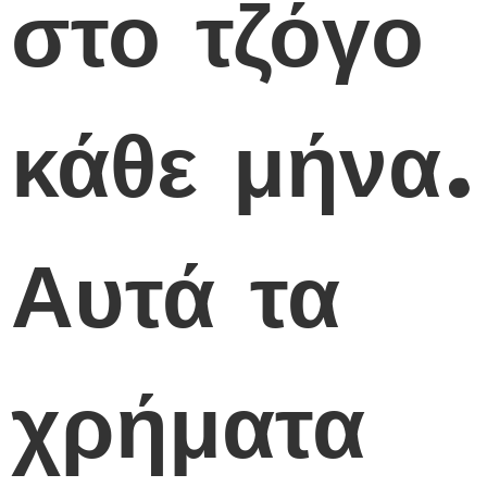
στο τζόγο
κάθε μήνα.
Αυτά τα
χρήματα