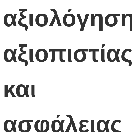
αξιολόγησ
αξιοπιστία
και
ασφάλειας