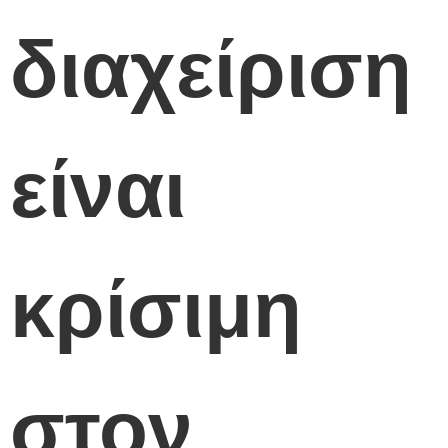
διαχείριση
είναι
κρίσιμη
στον