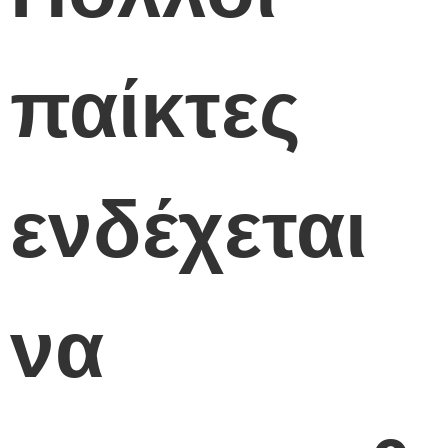
παίκτες
ενδέχεται
να