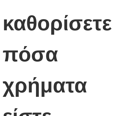
καθορίσετε
πόσα
χρήματα
είστε