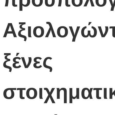
Αξιολογών
ξένες
στοιχηματι