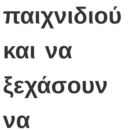
παιχνιδιού
και να
ξεχάσουν
να