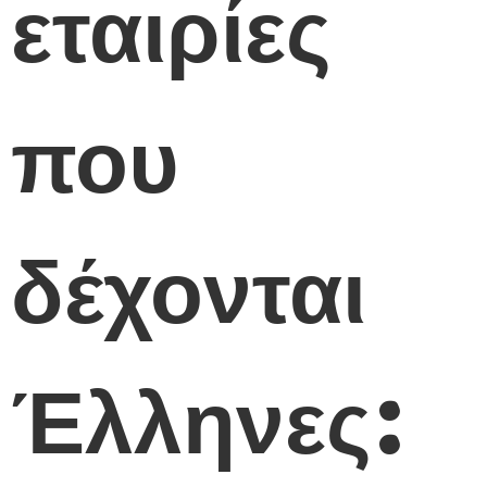
εταιρίες
που
δέχονται
Έλληνες: