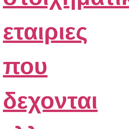
εταιριες
που
δεχονται