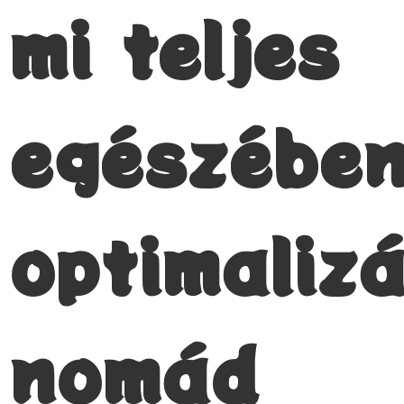
mi teljes
egészébe
optimalizá
nomád