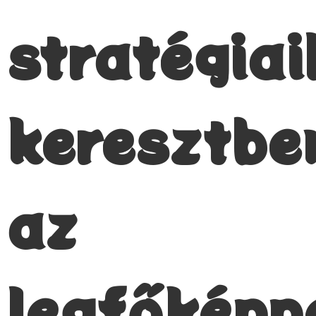
stratégiai
keresztbe
az
legfőképp