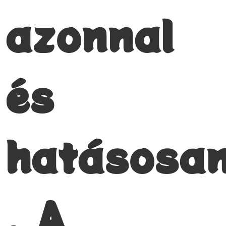
azonnal
és
hatásosa
. A