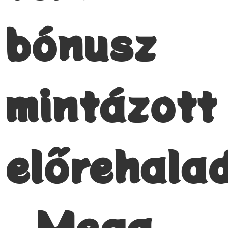
bónusz
mintázott
előrehala
, Mega