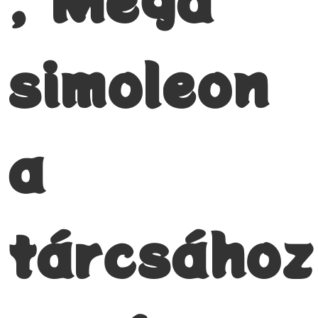
simoleon
a
tárcsához