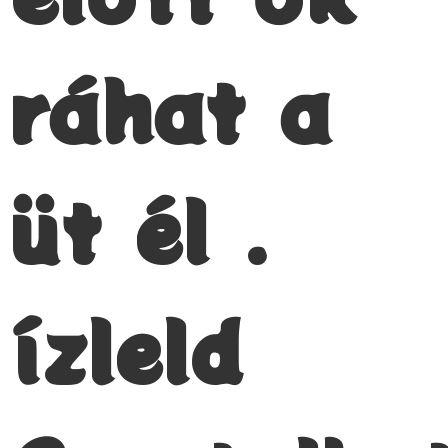
ráhat a
üt él .
ízleld