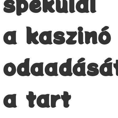
spekulál
a kaszinó
odaadásá
a tart