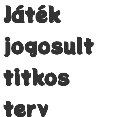
Játék
jogosult
titkos
terv