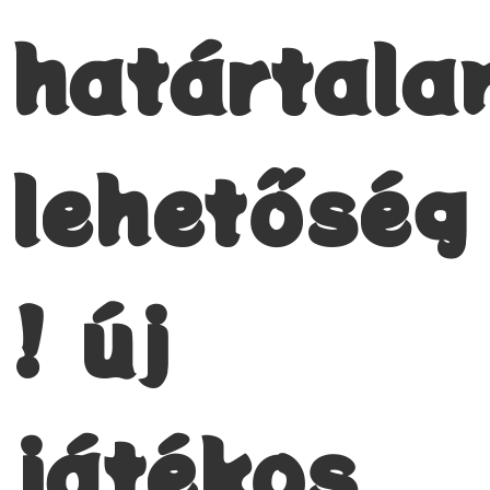
határtala
lehetőség
! új
játékos