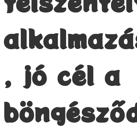
felszentel
alkalmazá
, jó cél a
böngésző