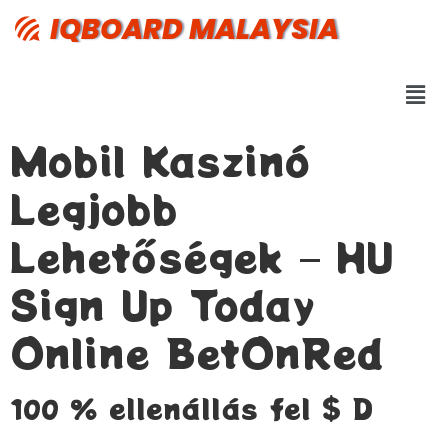
IQBOARD MALAYSIA
Mobil Kaszinó
Legjobb
Lehetőségek – HU
Sign Up Today
Online BetOnRed
100 % ellenállás fel $ D