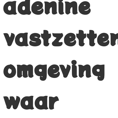
adenine
vastzette
omgeving
waar