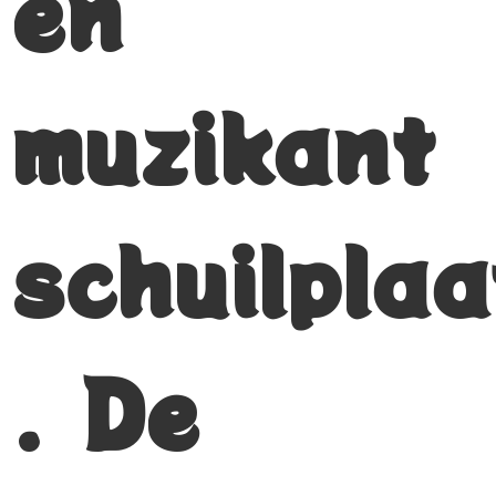
en
muzikant
schuilplaa
. De