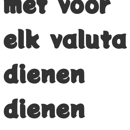
met voor
elk valuta
dienen
dienen