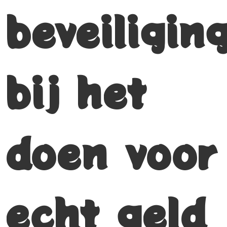
beveiligin
bij het
doen voor
echt geld