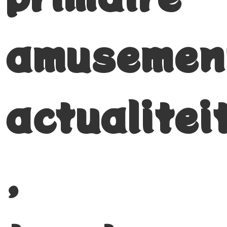
amusemen
actualitei
,