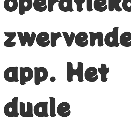
operatiek
zwervend
app. Het
duale