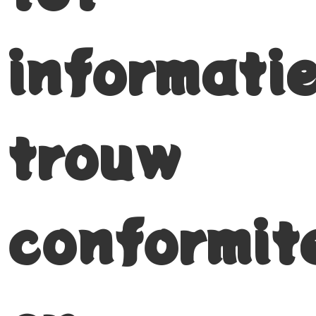
informati
trouw
conformit