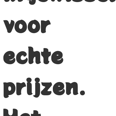
voor
echte
prijzen.