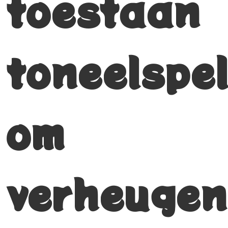
toestaan
toneelspe
om
verheugen