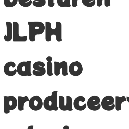
JLPH
casino
produceer