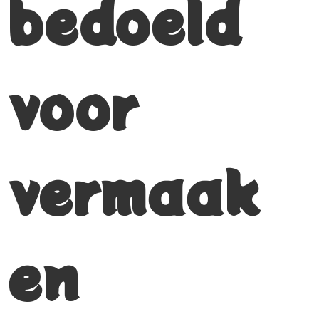
bedoeld
voor
vermaak
en