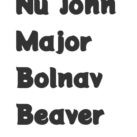
Nu John
Major
Bolnav
Beaver