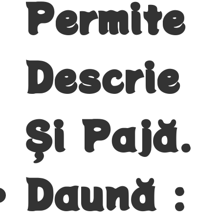
Permite
Descrie
Și Pajă.
Daună :