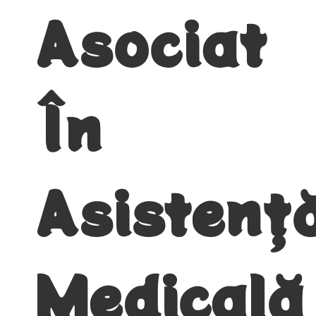
Asociat
În
Asistenț
Medicală