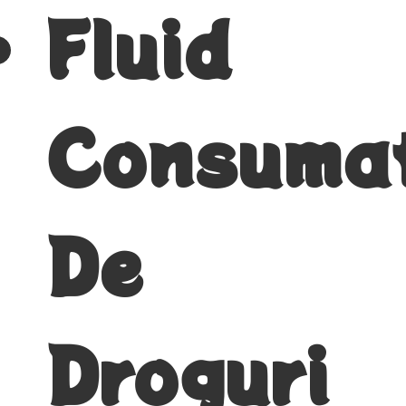
Fluid
Consuma
De
Droguri