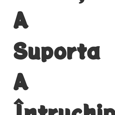
A
Suporta
A
Întruchi