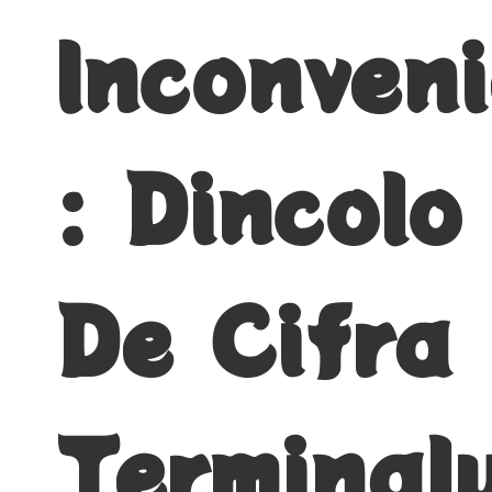
Inconven
: Dincolo
De Cifra
Terminalu