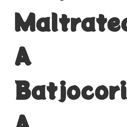
Maltrate
A
Batjocori
A