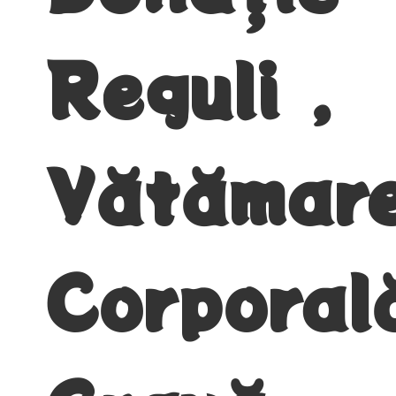
Reguli ,
Vătămar
Corporal