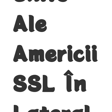
Ale
Americii
SSL În