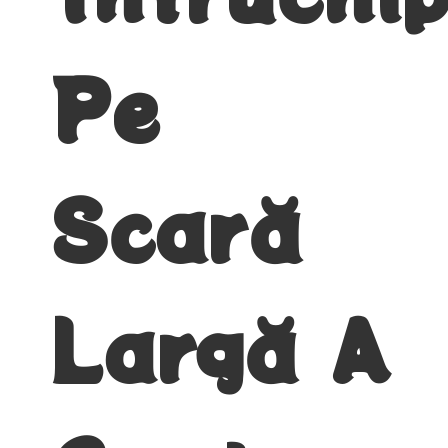
Pe
Scară
Largă A