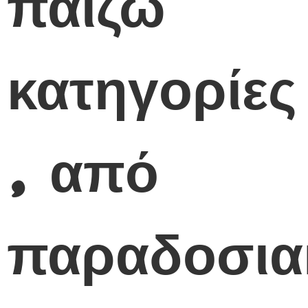
παίζω
κατηγορίες
, από
παραδοσια