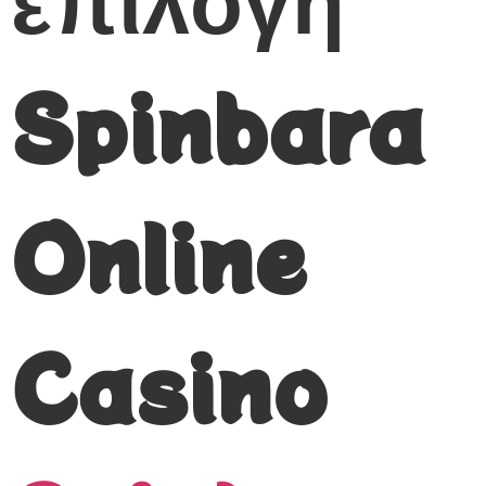
Spinbara
Online
Casino