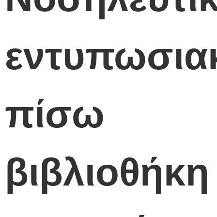
εντυπωσια
πίσω
βιβλιοθήκη