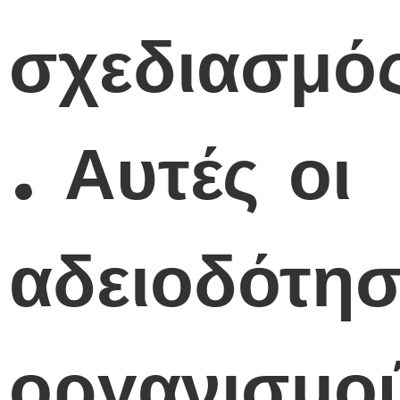
σχεδιασμό
. Αυτές οι
αδειοδότη
οργανισμο