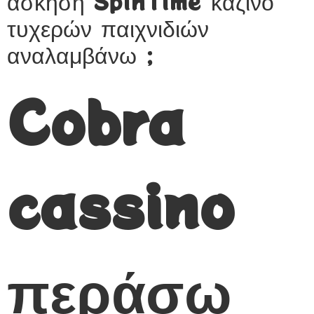
άσκηση SpinTime καζίνο
τυχερών παιχνιδιών
αναλαμβάνω ;
Cobra
cassino
περάσω