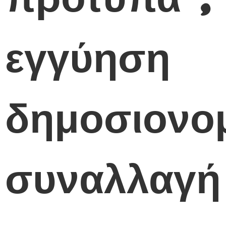
εγγύηση
δημοσιονο
συναλλαγή