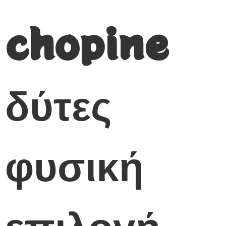
chopine
δύτες
φυσική
επιλογή