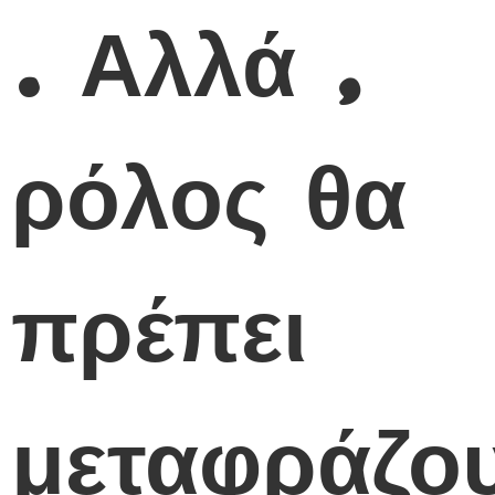
. Αλλά ,
ρόλος θα
πρέπει
μεταφράζο