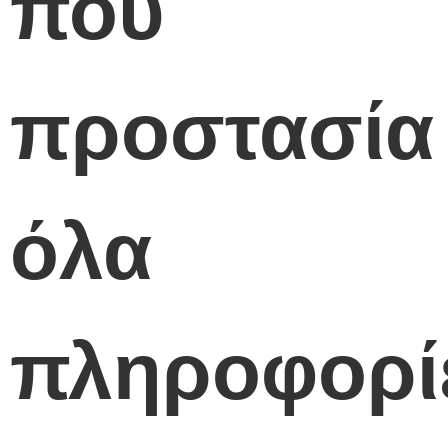
που
προστασία
όλα
πληροφορί