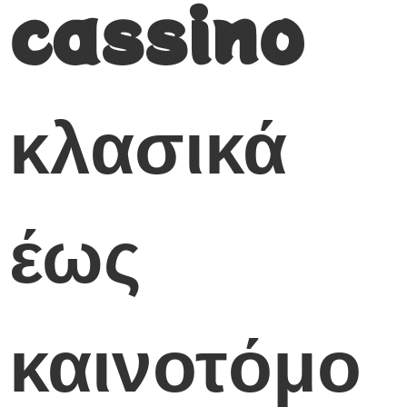
cassino
κλασικά
έως
καινοτόμο