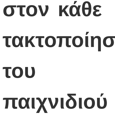
στον κάθε
τακτοποίη
του
παιχνιδιού