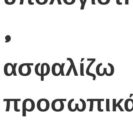
,
ασφαλίζω
προσωπικ