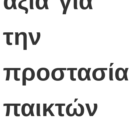
την
προστασία
παικτών