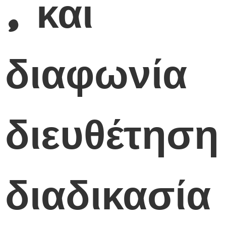
, και
διαφωνία
διευθέτηση
διαδικασία