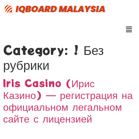
IQBOARD MALAYSIA
Category:
! Без
рубрики
Iris Casino (Ирис
Казино) — регистрация на
официальном легальном
сайте с лицензией