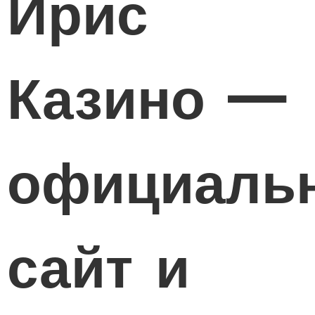
Ирис
Казино —
официаль
сайт и