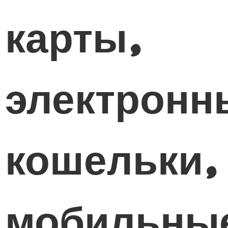
карты,
электронн
кошельки,
мобильны