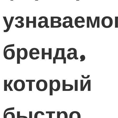
узнаваемо
бренда,
который
быстро