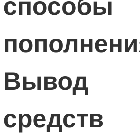
способы
пополнени
Вывод
средств