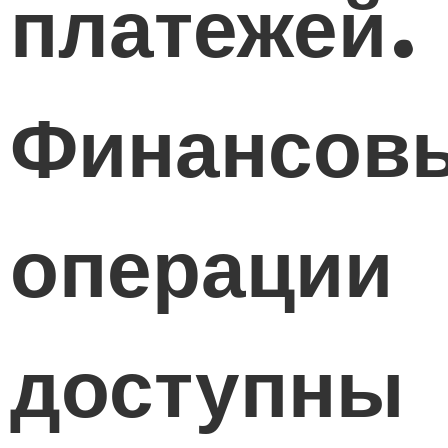
платежей.
Финансов
операции
доступны