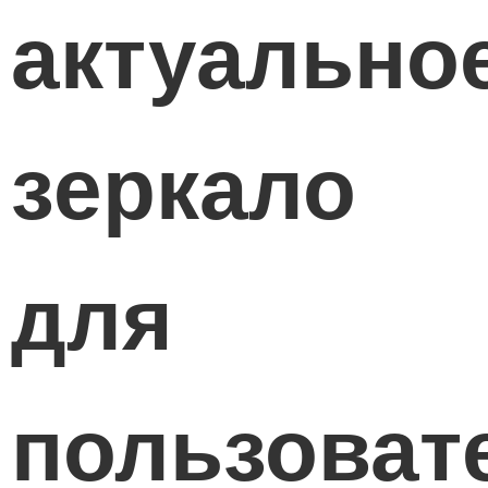
актуально
зеркало
для
пользоват