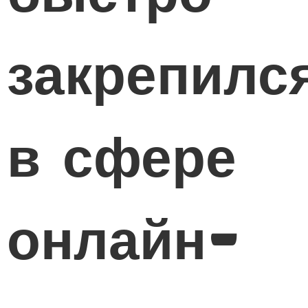
закрепилс
в сфере
онлайн-